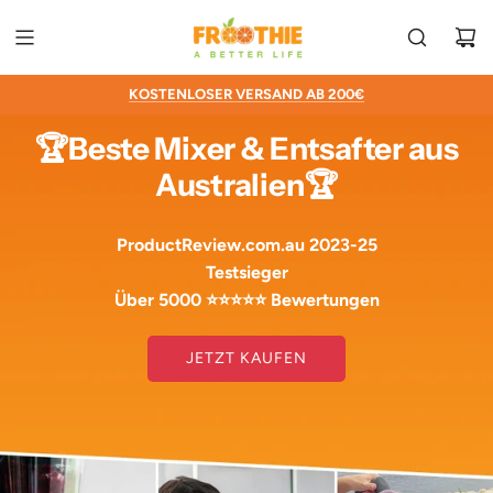
ZUM
INHALT
SPRINGEN
ENTWICKELT & ENTWORFEN IN AUSTRALIEN
30
KOSTENLOSER VERSAND AB 200€
24/7 ONLINE GARANTIE SUPPORT
TAGE GELD-ZURÜCK-GARANTIE
🏆
Beste Mixer & Entsafter aus
Australien
🏆
ProductReview.com.au 2023-25
Testsieger
Über 5000 ⭐⭐⭐⭐⭐ Bewertungen
JETZT KAUFEN