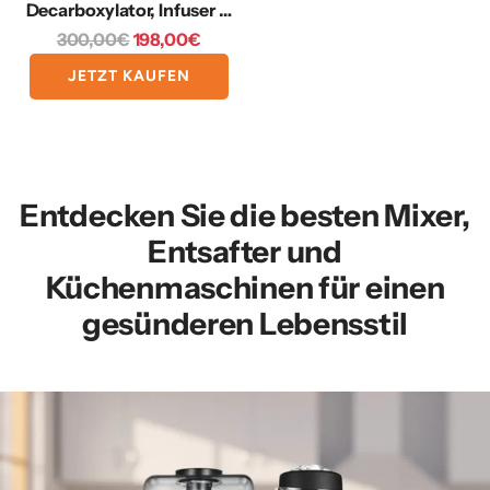
Decarboxylator, Infuser &
s
s
Nussmilchmaschine
R
300,00€
198,00€
e
JETZT KAUFEN
g
u
l
ä
r
Entdecken Sie die besten Mixer,
e
Entsafter und
r
Küchenmaschinen für einen
P
r
gesünderen Lebensstil
e
i
s